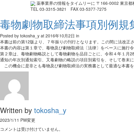
薬事業界の情報をタイムリーに
〒166-0002 東
TEL 03-3315-3821 FAX 03-5377-7275
毒物劇物取締法事項別例規集
Posted by tokosha_y
at 2016年10月2日
in
本書は前の第12版より、７年振りの刊行となります。この間に法改正
本書の内容は第１章で、毒物及び劇物取締法〔法律〕をベースに施行令
第２章は、毒物劇物略説として毒物劇物を品目ごとに、令和４年１月2
通知の年次別通知索引、又毒劇物の略説の項目別索引を、そして巻末に
この機会に是非とも毒物及び劇物取締法の実務書として最適な本書を
Written by
tokosha_y
2023/1/11 PW変更
コメントは受け付けていません。