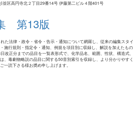
京都杉並区高円寺北２丁目29番14号 伊藤第二ビル４階401号
 第13版
された法律・政令・省令・告示・通知について網羅し、従来の編集スタイ
・施行規則・指定令・通知、例規を項目別に収録し、解説を加えたもの
8日改正分までの品目を一覧表形式で、化学品名、範囲、性状、構造式
は、毒劇物略説の品目に関する50音別索引を収録し、より分かりやす
ご一読下さる様お奬め申し上げます。