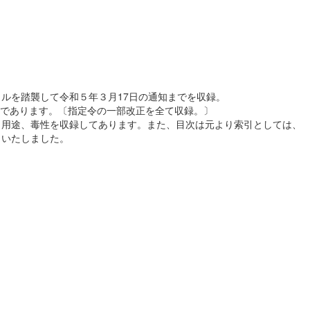
ルを踏襲して令和５年３月17日の通知までを収録。
であります。〔指定令の一部改正を全て収録。〕
、用途、毒性を収録してあります。また、目次は元より索引としては、
くいたしました。