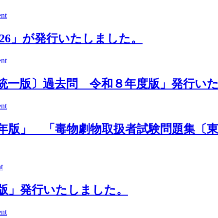
nt
26」が発行いたしました。
nt
統一版〕過去問 令和８年度版」発行い
nt
年版」 「毒物劇物取扱者試験問題集〔
t
9版」発行いたしました。
nt