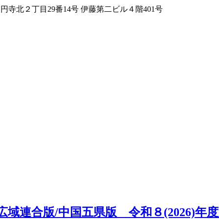
区高円寺北２丁目29番14号 伊藤第二ビル４階401号
域連合版/中国五県版 令和８(2026)