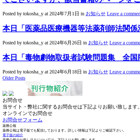
Posted by tokosha_y
at 2024年7月1日
in
お知らせ
Leave a commen
本日「医薬品医療機器等法薬剤師法関係法
Posted by tokosha_y
at 2024年6月26日
in
お知らせ
Leave a comme
本日「毒物劇物取扱者試験問題集 全国
Posted by tokosha_y
at 2024年6月18日
in
お知らせ
Leave a comme
Older Posts
お問合せ
当サイト・弊社に関するお問合せは下記よりお願い致します
オンラインでお問合せ
お問合せフォーム
薬務公報
薬務公報は電子版でも配信しております。詳しい情報は下記よりご確認下さい。
電子版の紹介
薬務公報のお申し込みについては、下記よりお願い致します。