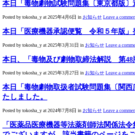
本日「毒物劇物試験問題集〔東京都版〕
Posted by tokosha_y
at 2025年4月6日
in
お知らせ
Leave a commen
本日「医療機器承認便覧 令和５年版」
Posted by tokosha_y
at 2025年3月31日
in
お知らせ
Leave a comme
本日、「毒物及び劇物取締法解説 第4
Posted by tokosha_y
at 2025年3月27日
in
お知らせ
Leave a comme
本日「毒物劇物取扱者試験問題集〔関西
たしました。
Posted by tokosha_y
at 2024年7月8日
in
お知らせ
Leave a commen
「医薬品医療機器等法薬剤師法関係法令
でございますが、該当書籍のページを