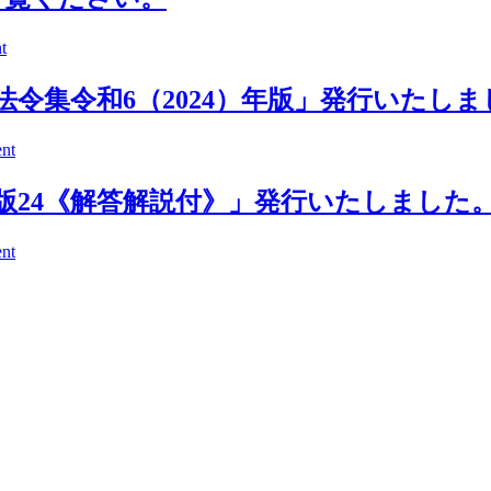
t
令集令和6（2024）年版」発行いたしま
nt
版24《解答解説付》」発行いたしました
nt
。