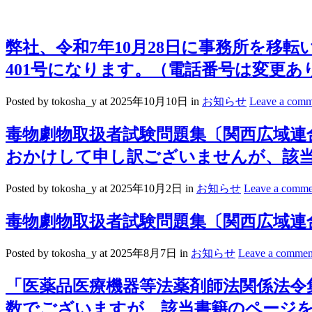
弊社、令和7年10月28日に事務所を移転い
401号になります。（電話番号は変更
Posted by tokosha_y
at 2025年10月10日
in
お知らせ
Leave a comm
毒物劇物取扱者試験問題集〔関西広域連
おかけして申し訳ございませんが、該
Posted by tokosha_y
at 2025年10月2日
in
お知らせ
Leave a comme
毒物劇物取扱者試験問題集〔関西広域連
Posted by tokosha_y
at 2025年8月7日
in
お知らせ
Leave a commen
「医薬品医療機器等法薬剤師法関係法令
数でございますが、該当書籍のページ