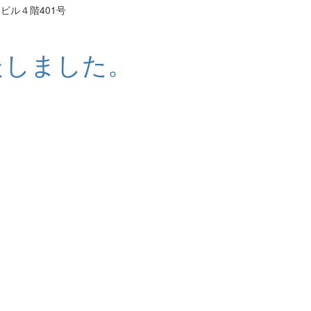
二ビル４階401号
たしました。