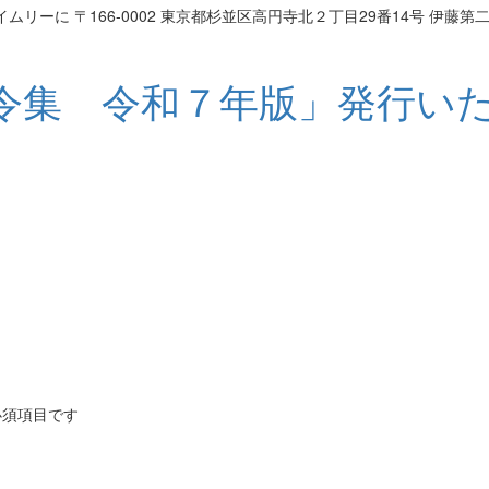
イムリーに
〒166-0002 東京都杉並区高円寺北２丁目29番14号 伊藤第
令集 令和７年版」発行い
必須項目です