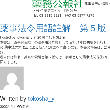
薬事業界の情報
14号 伊藤第二ビル４階401号
TEL 03-3315-3821 FAX 03-5377-7275
薬事法令用語註解 第５版
Posted by tokosha_y
at 2016年10月3日
in
本書は、薬事関係唯一の法令用語辞典として昭和51年に初版を刊行し
の 薬事法の大改正による新たな用語を本書に収録。本書の特色は、法
録。
巻末には和名・英名の索引と第５版では、参考として薬事法関係(法令
図りました。
Written by
tokosha_y
2023/1/11 PW変更